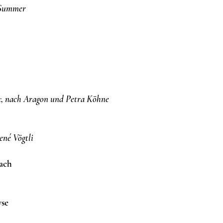
 Summer
t,
nach Aragon und Petra Köhne
ené Vögtli
ach
yse