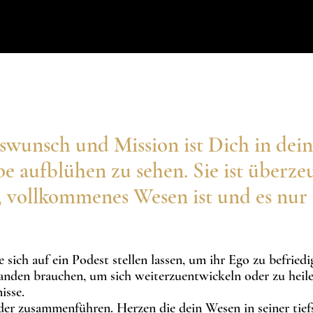
swunsch und Mission ist Dich in deine
e aufblühen zu sehen. Sie ist überzeu
es, vollkommenes
Wesen
ist und es nur
sich auf ein Podest stellen lassen, um ihr Ego zu befried
manden brauchen, um sich weiterzuentwickeln oder zu heil
isse.
er zusammenführen. Herzen die dein Wesen in seiner tief