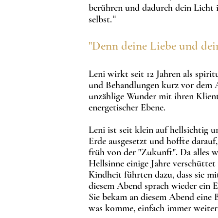
berühren und dadurch dein Licht i
"
selbst.
"D
enn d
eine Lie
be und dei
Leni wirkt seit 12 Jahren als spir
und Behandlungen kurz vor dem 
unzählige Wunder mit ihren Klien
energetischer Ebene.
Leni ist seit klein auf hellsichtig 
Erde ausgesetzt und hoffte
darauf,
früh von der "Zukunft". Da alles wa
Hellsinne einige Jahre verschüttet
Kindheit
führten dazu, dass sie mi
diesem Abend sprach wieder ein Eng
Sie bekam an diesem Abend eine Bo
was komme, einfach immer weite