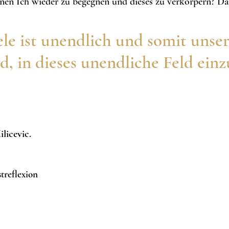
n Ich wieder zu begegnen und dieses zu verkörpern? Dann
ele ist unendlich und somit unse
d, in dieses unendliche Feld ein
licevic.
reflexion​​