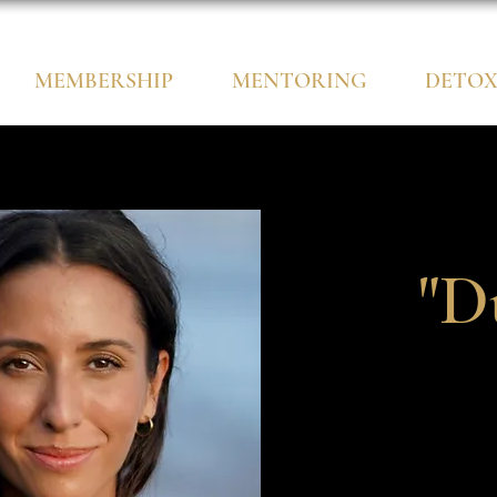
MEMBERSHIP
MENTORING
DETO
"D