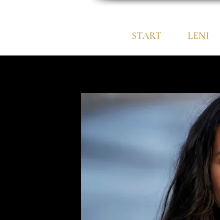
START
LENI