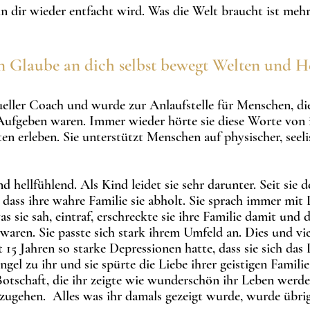
n dir wieder entfacht wird.
Was die Welt braucht ist mehr
n Glaube an dich selbst bew
egt Welten und He
itueller Coach und wurde zur Anlaufstelle für Menschen, d
Aufge
ben
waren. Immer wieder hörte sie diese Worte von i
ten erleben.
Sie unterstützt Menschen auf physischer, seel
und hellfühlend. Als Kind leidet sie sehr darunter. Seit sie 
 dass ihre wahre Familie
sie abholt. Sie sprach immer mit
s sie sah, eintraf, erschreckte sie ihre Familie damit und d
 waren. Sie passte sich stark ihrem Umfeld an. Dies und vi
t 15 Jahren so starke Depressionen hatte, dass sie sich d
el zu ihr und sie spürte die Liebe ihrer geistigen Familie 
tschaft, die ihr zeigte wie wunderschön ihr Leben werde
rzugehen.
Alles was ihr damals gezeigt wurde, wurde übrig