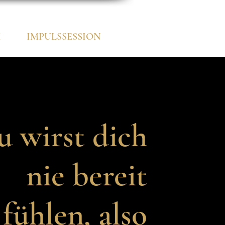
X
IMPULSSESSION
u wirst dich
nie bereit
fühlen, also