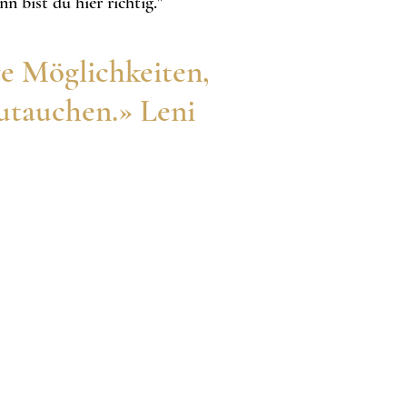
 bist du hier richtig."
re Möglichkeiten,
zutauchen.» Leni