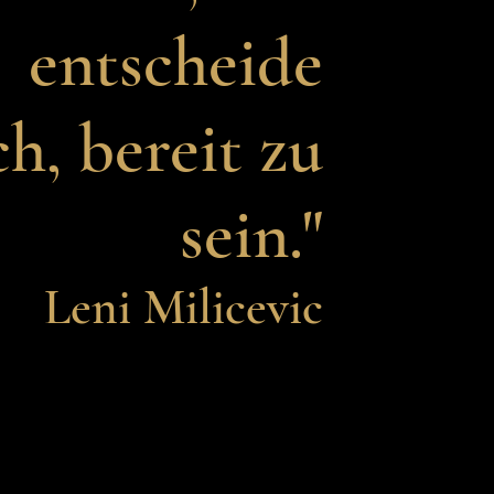
entscheide
ch, bereit zu
sein."
Leni Mili
cevic