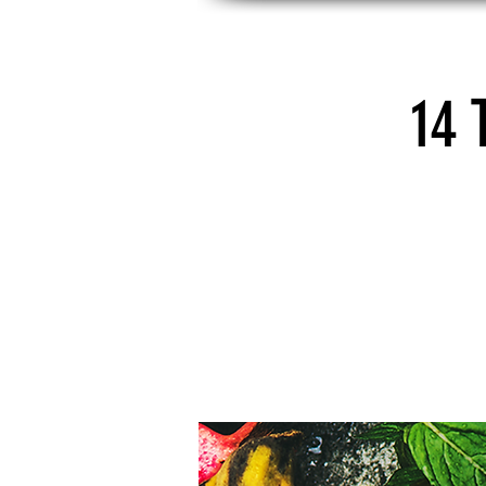
START
LENI
14 