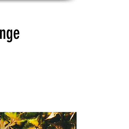
X
IMPULSSESSION
enge